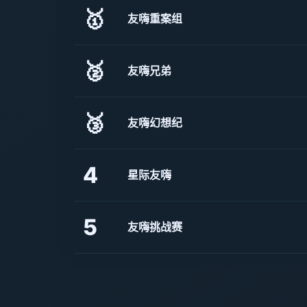
🥇
友嗨重案组
🥈
友嗨兄弟
🥉
友嗨幻想纪
4
星际友嗨
5
友嗨挑战赛