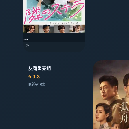
🎞️
'">
友嗨重案组
⭐ 9.3
更新至16集