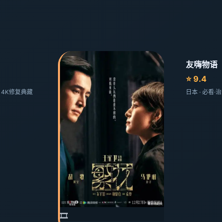
友嗨物语
⭐ 9.4
剧 4K修复典藏
日本 · 必看
🎞️