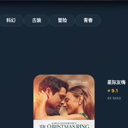
科幻
古装
冒险
青春
星际友嗨
⭐ 9.1
4K IMAX