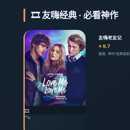
🎞️ 友嗨经典 · 必看神作
友嗨老友记
⭐ 9.7
美国 · 神作·经典喜
🎞️
'">