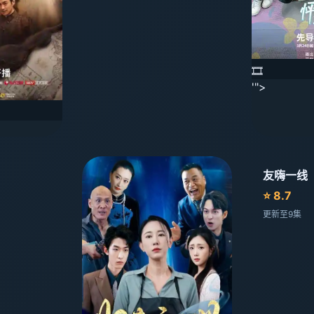
🎞️
'">
友嗨一线
⭐ 8.7
更新至9集