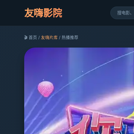
友嗨影院
🎬 首页 /
友嗨片库
/ 热播推荐