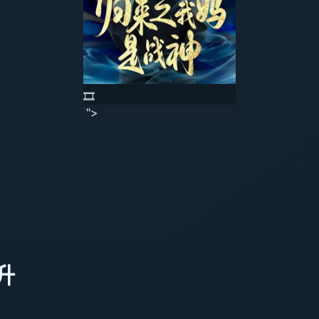
🎞️
'">
升