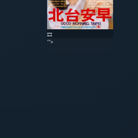
🎞️
'">