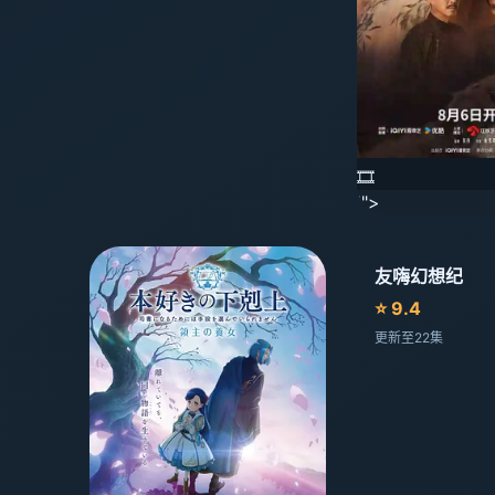
🎞️
'">
友嗨幻想纪
⭐ 9.4
更新至22集