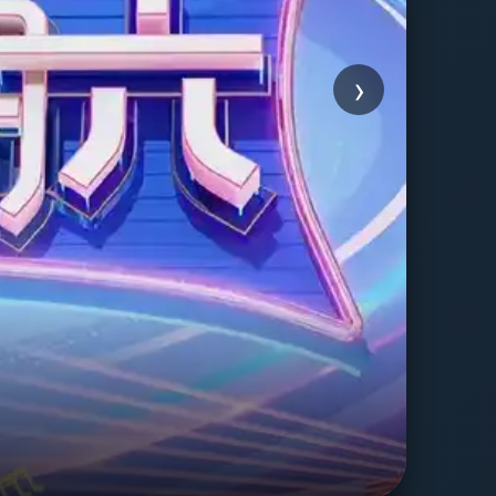
›
友
浪漫爱
立