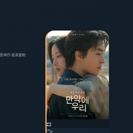
·治愈神作 高清重制
🎞️
'">