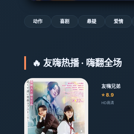
动作
喜剧
悬疑
爱情
🔥 友嗨热播 · 嗨翻全场
友嗨兄弟
⭐ 8.9
HD高清