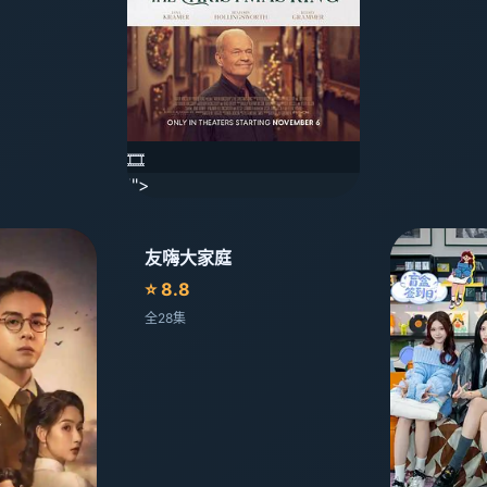
🎞️
'">
友嗨大家庭
⭐ 8.8
全28集