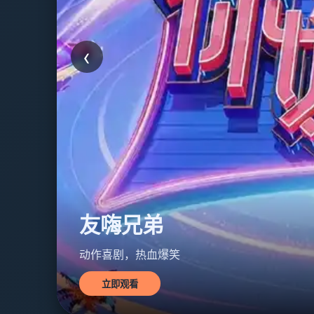
‹
星际友嗨
科幻冒险，宇宙狂欢
立即观看