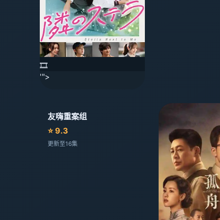
🎞️
'">
友嗨重案组
⭐ 9.3
更新至16集