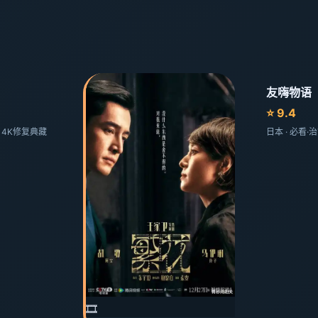
友嗨物语
⭐ 9.4
剧 4K修复典藏
日本 · 必看
🎞️