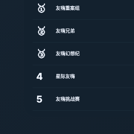
🥇
友嗨重案组
🥈
友嗨兄弟
🥉
友嗨幻想纪
4
星际友嗨
5
友嗨挑战赛