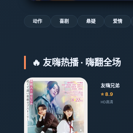
动作
喜剧
悬疑
爱情
🔥 友嗨热播 · 嗨翻全场
友嗨兄弟
⭐ 8.9
HD高清