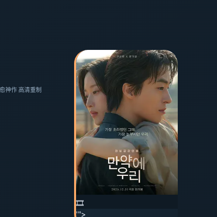
·治愈神作 高清重制
🎞️
'">