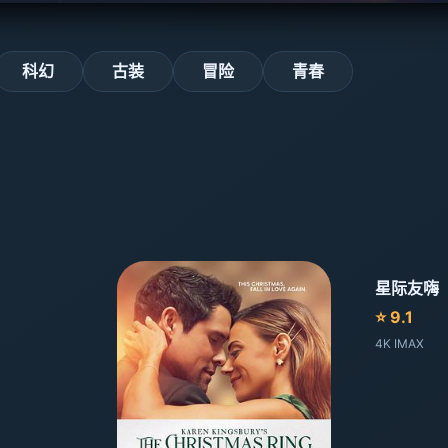
科幻
古装
冒险
青春
星际友嗨
⭐ 9.1
4K IMAX