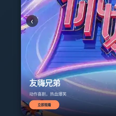
‹
星际友嗨
科幻冒险，宇宙狂欢
立即观看