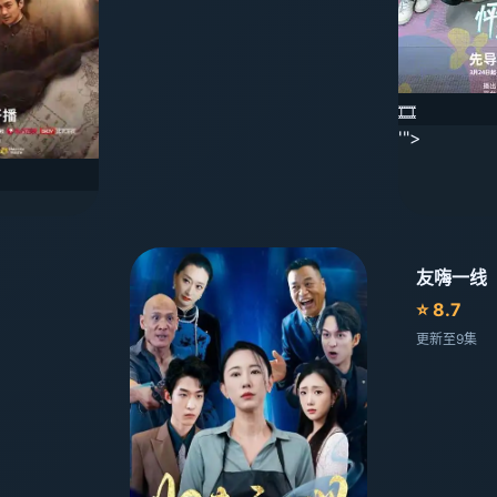
🎞️
'">
友嗨一线
⭐ 8.7
更新至9集