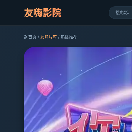
友嗨影院
🎬 首页 /
友嗨片库
/ 热播推荐