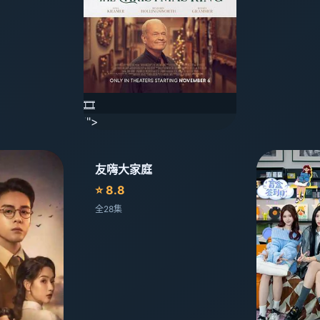
🎞️
'">
友嗨大家庭
⭐ 8.8
全28集