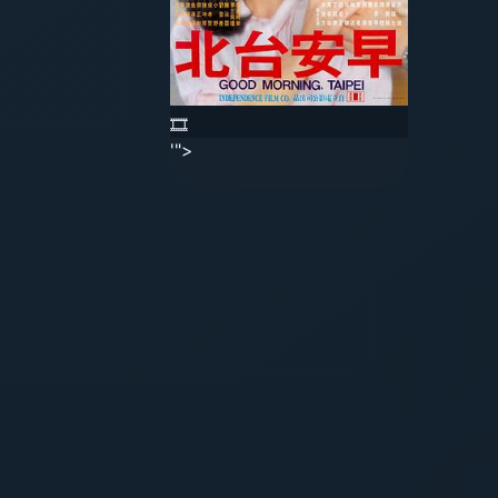
🎞️
'">