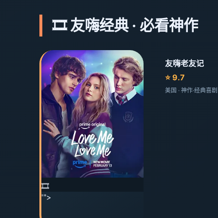
🎞️ 友嗨经典 · 必看神作
友嗨老友记
⭐ 9.7
美国 · 神作·经典喜
🎞️
'">