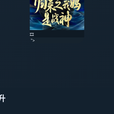
🎞️
'">
升