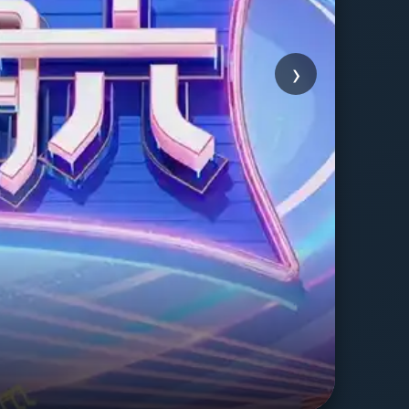
›
友
浪漫爱
立