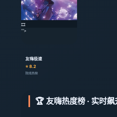
🎞️
'">
友嗨极速
⭐ 8.2
院线热映
🏆 友嗨热度榜 · 实时飙