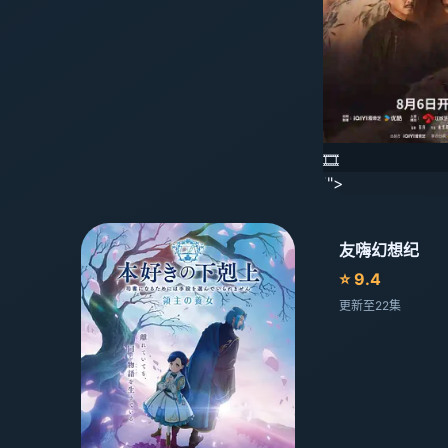
🎞️
'">
友嗨幻想纪
⭐ 9.4
更新至22集