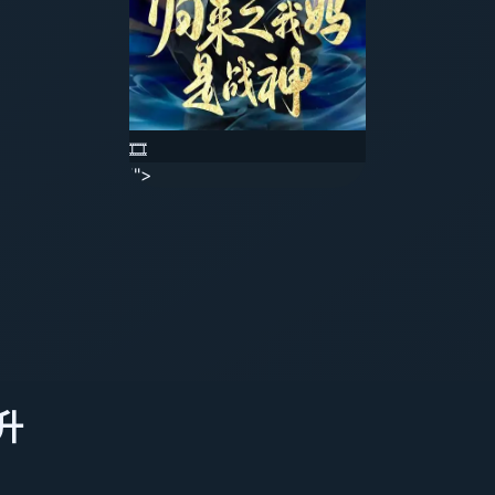
🎞️
'">
升