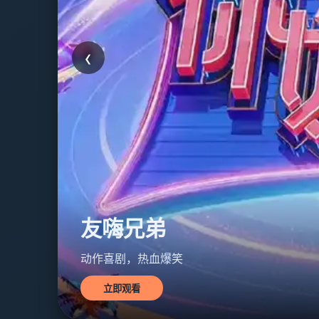
‹
星际友嗨
科幻冒险，宇宙狂欢
立即观看