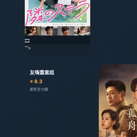
🎞️
'">
友嗨重案组
⭐ 9.3
更新至16集