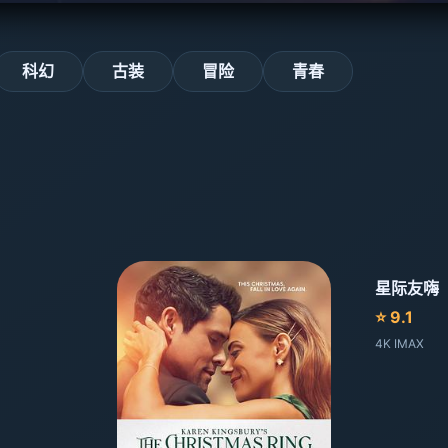
科幻
古装
冒险
青春
星际友嗨
⭐ 9.1
4K IMAX