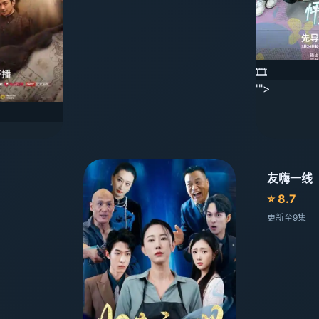
🎞️
'">
友嗨一线
⭐ 8.7
更新至9集