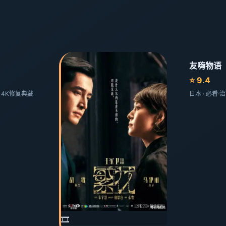
友嗨物语
⭐ 9.4
剧 4K修复典藏
日本 · 必看
🎞️