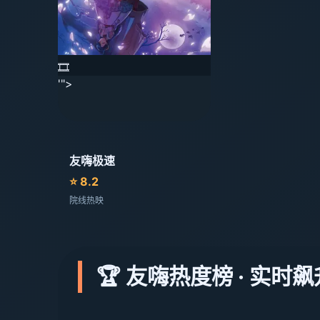
🎞️
'">
友嗨极速
⭐ 8.2
院线热映
🏆 友嗨热度榜 · 实时飙