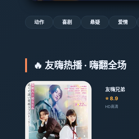
动作
喜剧
悬疑
爱情
🔥 友嗨热播 · 嗨翻全场
友嗨兄弟
⭐ 8.9
HD高清