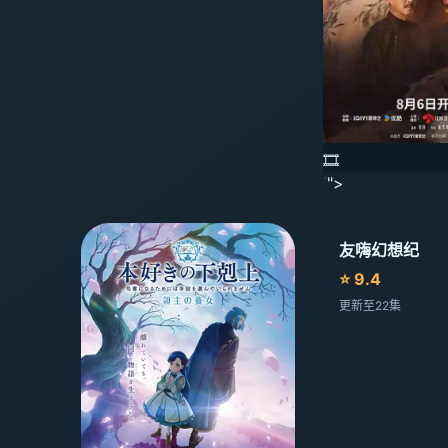
🎞️
'">
友嗨幻想纪
⭐ 9.4
更新至22集