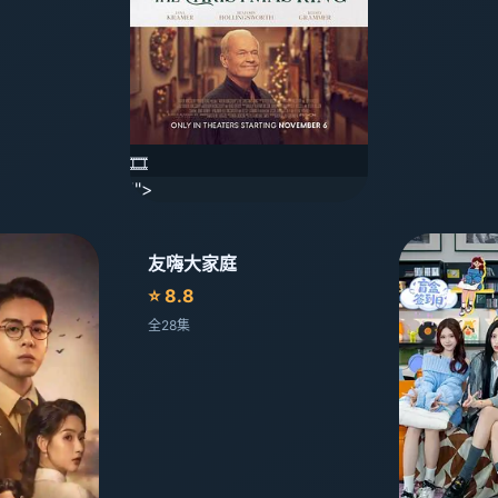
🎞️
'">
友嗨大家庭
⭐ 8.8
全28集