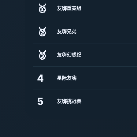
🥇
友嗨重案组
🥈
友嗨兄弟
🥉
友嗨幻想纪
4
星际友嗨
5
友嗨挑战赛