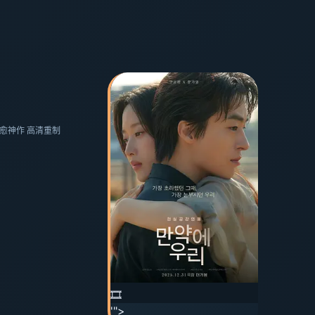
·治愈神作 高清重制
🎞️
'">