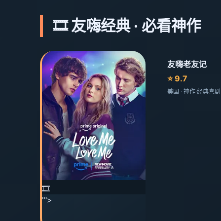
🎞️ 友嗨经典 · 必看神作
友嗨老友记
⭐ 9.7
美国 · 神作·经典喜
🎞️
'">