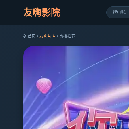
友嗨影院
🎬 首页 /
友嗨片库
/ 热播推荐