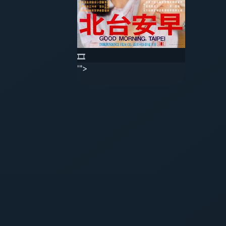
🎞️
'">