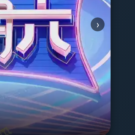
›
友
浪漫爱
立