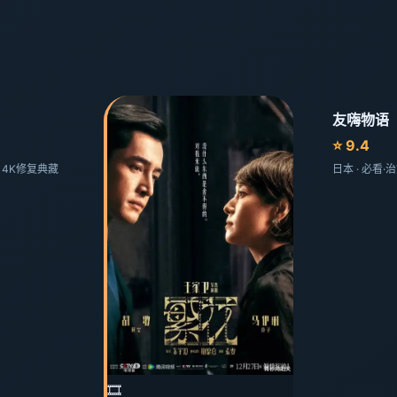
友嗨物语
⭐ 9.4
剧 4K修复典藏
日本 · 必看
🎞️