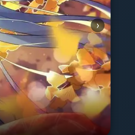
›
友
浪漫爱
立