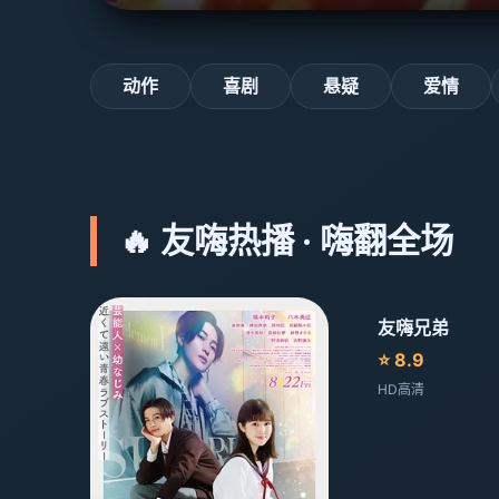
动作
喜剧
悬疑
爱情
🔥 友嗨热播 · 嗨翻全场
友嗨兄弟
⭐ 8.9
HD高清