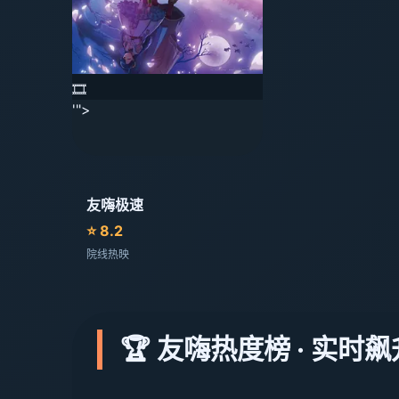
🎞️
'">
友嗨极速
⭐ 8.2
院线热映
🏆 友嗨热度榜 · 实时飙