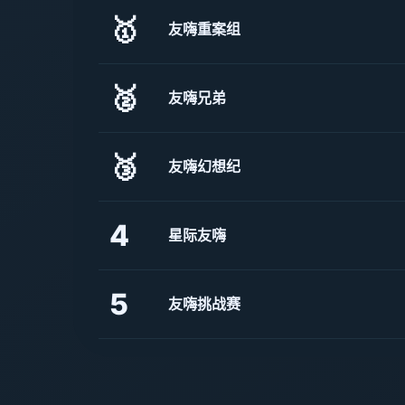
🥇
友嗨重案组
🥈
友嗨兄弟
🥉
友嗨幻想纪
4
星际友嗨
5
友嗨挑战赛