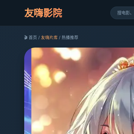
友嗨影院
🎬 首页 /
友嗨片库
/ 热播推荐