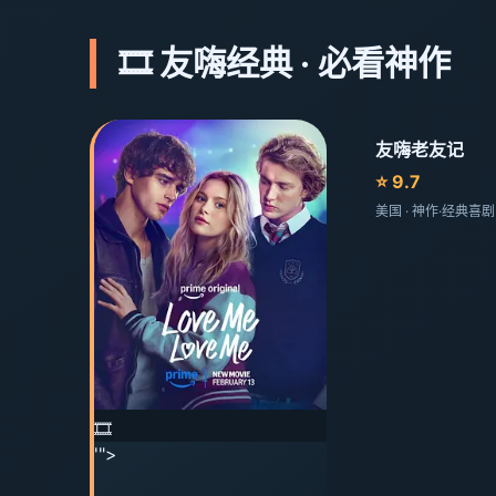
🎞️ 友嗨经典 · 必看神作
友嗨老友记
⭐ 9.7
美国 · 神作·经典喜
🎞️
'">