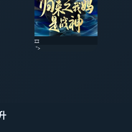
🎞️
'">
升