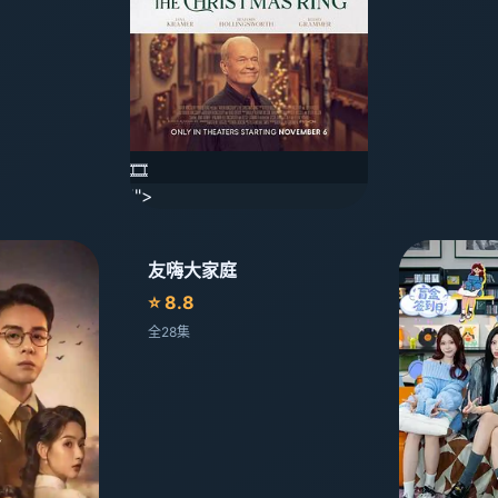
🎞️
'">
友嗨大家庭
⭐ 8.8
全28集