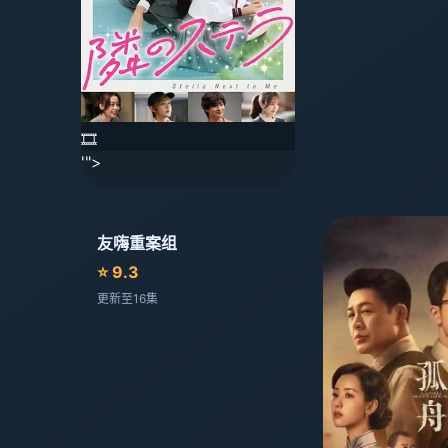
🎞️
'">
友嗨重案组
⭐ 9.3
更新至16集