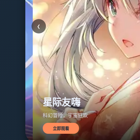
‹
星际友嗨
科幻冒险，宇宙狂欢
立即观看