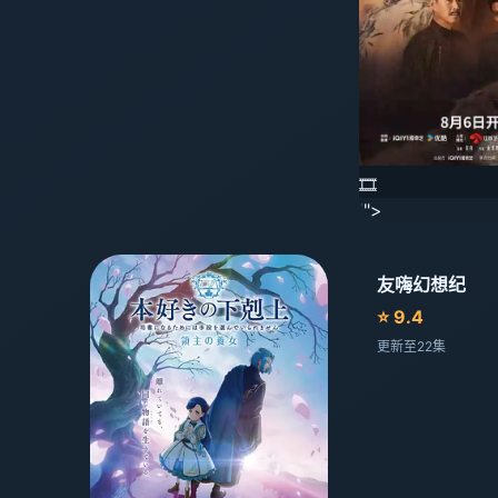
🎞️
'">
友嗨幻想纪
⭐ 9.4
更新至22集