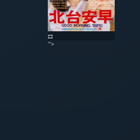
🎞️
'">