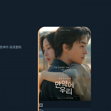
·治愈神作 高清重制
🎞️
'">