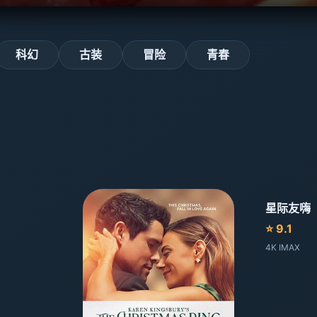
科幻
古装
冒险
青春
星际友嗨
⭐ 9.1
4K IMAX