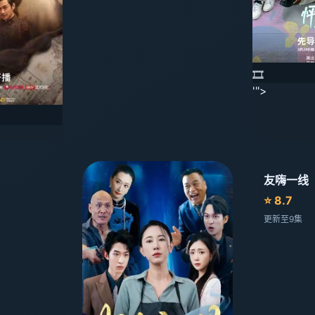
🎞️
'">
友嗨一线
⭐ 8.7
更新至9集