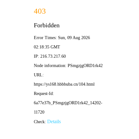
更新
更新
更新
更新
友嗨影院
🔍
电影
电视剧
综艺
动漫
友嗨兄弟
动作喜剧，热血爆笑
立即观看
🎬 首页 /
友嗨片库
/ 热播推荐
‹
›
动作
喜剧
悬疑
爱情
科幻
古装
冒险
青春